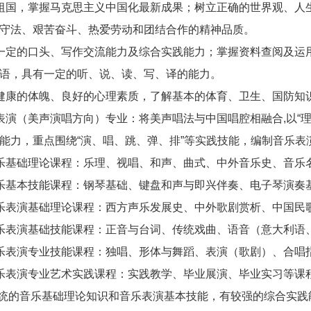
祖国，掌握马克思主义中国化最新成果；树立正确的世界观、人
守法、艰苦奋斗、热爱劳动和团结合作的精神品质。
一定的口头、写作交流能力及综合实践能力；掌握资料查阅及运
语，具有一定的听、说、读、写、译的能力。
健康的体魄、良好的心理素质，了解基本的体育、卫生、国防知
表演（美声演唱方向）专业：将美声唱法与中国唱腔相融合,以“
能力，重点围绕“演、唱、跳、弹、排”等实践技能，编制音乐表
乐基础理论课程：乐理、视唱、和声、曲式、中外音乐史、音乐
乐基本技能课程：钢琴基础、键盘和声与即兴伴奏、电子琴演奏
乐表演基础理论课程：西方声乐发展史、中外歌剧赏析、中国民
乐表演基础技能课程：正音与台词、传统戏曲、语音（意大利语
乐表演专业技能课程：独唱、形体与舞蹈、表演（歌剧）、合唱
乐表演专业艺术实践课程：实践教学、毕业展演、毕业实习等课
系统的音乐基础理论知识和音乐表演基本技能，有较强的综合实