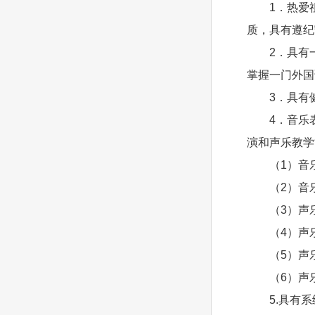
1．热爱
质，具有遵纪
2．具有
掌握一门外国
3．具有
4．音乐
演和声乐教学
（1）音
（2）音
（3）声
（4）声
（5）声
（6）声
5.具有