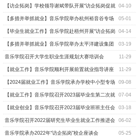
讲会
【访企拓岗】学校领导谢斌带队开展“访企拓岗促就
04-10
业”专项行动
【多措并举抓就业】音乐学院举办杭州裕音谷专场
05-01
招聘会
【毕业生就业工作】音乐学院赴梧州开展“访企拓岗
04-14
促就业”专项行动
【多措并举抓就业】音乐学院举办太平洋建设集团
03-19
专场招聘会
音乐学院召开大学生职业生涯规划大赛培训会
11-29
【就业工作】音乐学院顺利开展前置就业指导讲座
11-29
——中小学教师职业资格证备考专场
【2024届就业工作】音乐学院承办学校中小型专场
09-08
招聘会
【就业工作】音乐学院召开2023届毕业生第二次就
07-04
业工作推进会
【就业创业】音乐学院召开2023届毕业班班主任会
03-18
议
音乐学院召开2022届研究生毕业生就业工作推进会
06-02
音乐学院承办2022年“访企拓岗”校企座谈会
05-25