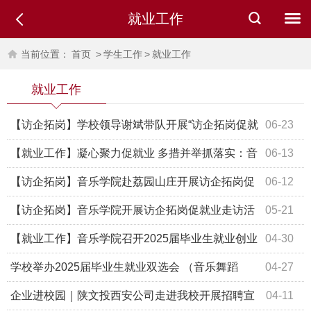
就业工作
当前位置：
首页
>
学生工作
>
就业工作
就业工作
【访企拓岗】学校领导谢斌带队开展“访企拓岗促就
06-23
业”专项行动
【就业工作】凝心聚力促就业 多措并举抓落实：音
06-13
乐学院召开2025届毕业生就业冲刺工作推进部署会
【访企拓岗】音乐学院赴荔园山庄开展访企拓岗促
06-12
就业专项行动
【访企拓岗】音乐学院开展访企拓岗促就业走访活
05-21
动
【就业工作】音乐学院召开2025届毕业生就业创业
04-30
工作推进部署会
学校举办2025届毕业生就业双选会 （音乐舞蹈
04-27
类）
企业进校园｜陕文投西安公司走进我校开展招聘宣
04-11