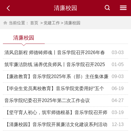
清廉校园
当前位置：
首页
>
党建工作
>
清廉校园
清廉校园
清风启新程 师德铸师魂丨音乐学院召开2026年春
03-03
季学期第一次廉政教育暨师德师风专题会议
筑牢廉洁防线 涵养优良师风丨音乐学院召开2025
01-05
年秋季学期第五次廉政教育暨师德师风专题会
【廉政教育】音乐学院2025年系（部）主任集体廉
09-03
政谈话会
【毕业生党员离校教育】音乐学院党委用好“五个
06-19
一”强化毕业生党员党性教育
音乐学院纪委召开2025年第二次工作会议
04-27
【坚守育人初心，筑牢师德根基】音乐学院召开师
03-19
德师风专项整治工作会议
【清廉校园】音乐学院开展廉洁文化建设系列活动
12-13