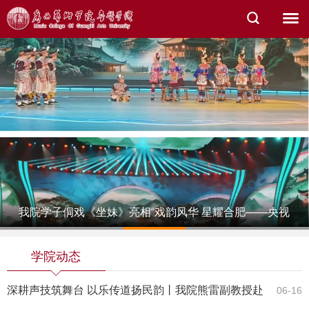
我院学子侗戏《坐妹》亮相“戏韵风华 星耀合肥——央视
1
2
3
4
5
总台戏…
学院动态
深耕声技筑舞台 以乐传道扬民韵丨我院熊雷副教授赴
06-16