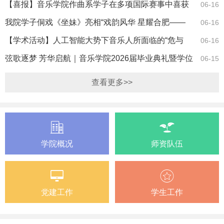
两地开展声…
【喜报】音乐学院作曲系学子在多项国际赛事中喜获
06-16
佳绩奖
我院学子侗戏《坐妹》亮相“戏韵风华 星耀合肥——
06-16
央视总台戏…
【学术活动】人工智能大势下音乐人所面临的“危与
06-16
机”专题讲座…
弦歌逐梦 芳华启航｜音乐学院2026届毕业典礼暨学位
06-15
授予仪式圆…
查看更多>>
学院概况
师资队伍
党建工作
学生工作